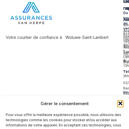
Li
Co
Ho
ra
no
Du
lun
As
Ad
au
aut
:
ve
Av
As
:
Sp
Votre courtier de confiance à Woluwe-Saint-Lambert
hab
14
9h
Wo
As
–
Sai
sa
12
Lam
&
My
Bru
13
–
Té
16
:
02
Re
Ema
vo
:
pos
Gérer le consentement
reg
en
de
de
Pour vous offrir la meilleure expérience possible, nous utilisons des
he
technologies comme les cookies pour stocker et/ou accéder aux
ou
informations de votre appareil. En acceptant ces technologies, vous