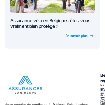
Assurance vélo en Belgique : êtes-vous
vraiment bien protégé ?
En savoir plus
Li
Co
Ho
ra
no
Du
lun
As
Ad
au
aut
:
ve
Av
As
:
Sp
Votre courtier de confiance à Woluwe-Saint-Lambert