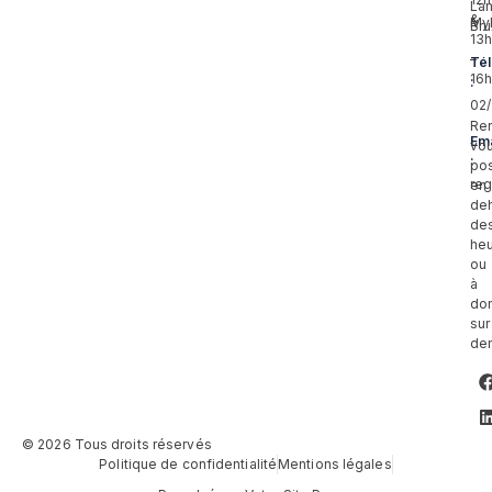
Lam
&
My
Bru
13
–
Té
16
:
02
Re
Ema
vo
:
pos
reg
en
de
de
he
ou
à
dom
sur
de
© 2026 Tous droits réservés
Politique de confidentialité
Mentions légales