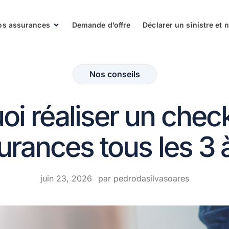
os assurances
Demande d’offre
Déclarer un sinistre et
Nos conseils
oi réaliser un chec
urances tous les 3 à
juin 23, 2026
par
pedrodasilvasoares