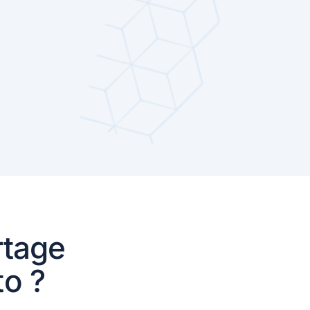
rtage
to ?