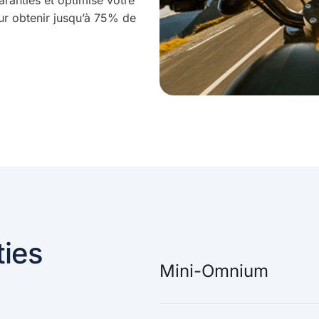
anties et optimise votre
ur obtenir jusqu’à 75% de
ties
Mini-Omnium