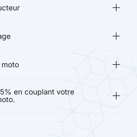
ucteur
age
e moto
75% en couplant votre
moto.