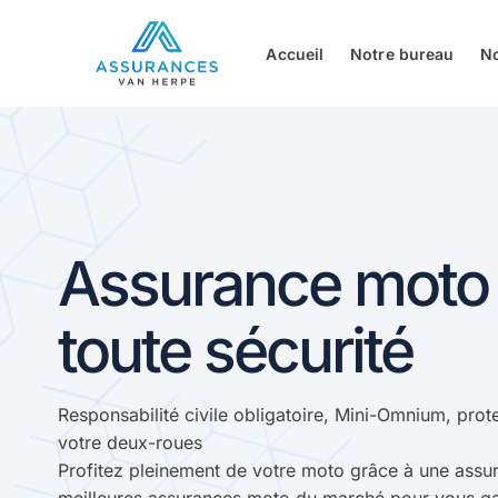
Accueil
Notre bureau
N
Assurance moto à
toute sécurité
Responsabilité civile obligatoire, Mini-Omnium, prot
votre deux-roues
Profitez pleinement de votre moto grâce à une assu