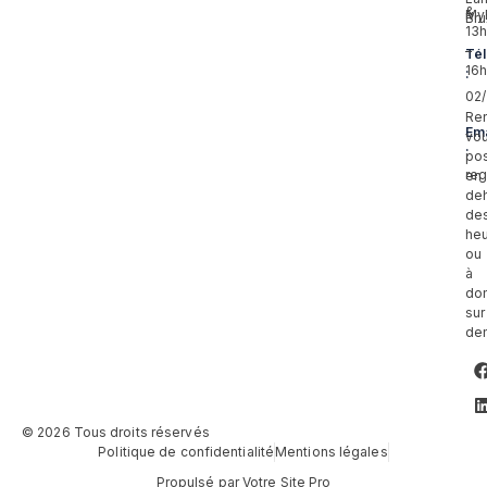
&
My
Bru
13
–
Té
16
:
02
Re
Ema
vo
:
pos
reg
en
de
de
he
ou
à
dom
sur
de
© 2026 Tous droits réservés
Politique de confidentialité
Mentions légales
Propulsé par Votre Site Pro